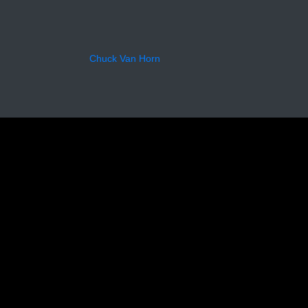
«
Chuck Van Horn